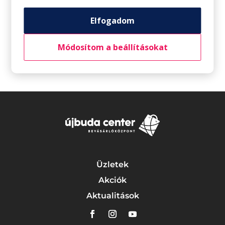
Pepco: Lilaakác kollekció
Elfogadom
Fressnapf: Júliusi akciók
Módosítom a beállításokat
Legutóbbi hozzászólások
Üzletek
Akciók
Aktualitások