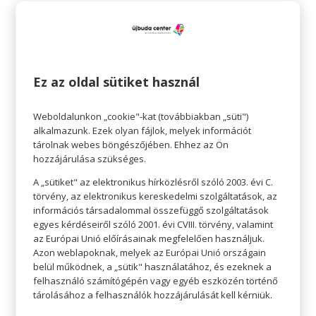
Kreatív meglepetések anyák napjára
Szerző:
Gottmann József
|
máj 2, 2023
|
Az
édesanyáknak
,
Kultúra
,
Teret adunk
Teret adunk AZ ÉDESANYÁKNAK Kreatív meglepetések
Ez az oldal sütiket használ
anyák napjára – hogy az idén kicsit máshogy
ünnepeljetek Május első vasárnapján minden évben
Weboldalunkon „cookie"-kat (továbbiakban „süti")
megünnepeljük az édesanyákat. Ki virággal, ki egy
alkalmazunk. Ezek olyan fájlok, melyek információt
öleléssel, finom ebéddel, kedves ajándékkal lepi meg
tárolnak webes böngészőjében. Ehhez az Ön
az anyukáját. Ha...
hozzájárulása szükséges.
A „sütiket" az elektronikus hírközlésről szóló 2003. évi C.
törvény, az elektronikus kereskedelmi szolgáltatások, az
információs társadalommal összefüggő szolgáltatások
egyes kérdéseiről szóló 2001. évi CVIII. törvény, valamint
az Európai Unió előírásainak megfelelően használjuk.
Legutóbbi bejegyzések
Azon weblapoknak, melyek az Európai Unió országain
belül működnek, a „sütik" használatához, és ezeknek a
Fressnapf: Augusztusi akciók
felhasználó számítógépén vagy egyéb eszközén történő
Pepco: Biopamut babaruhák
tárolásához a felhasználók hozzájárulását kell kérniük.
Ecofamily: Fuze tea akció