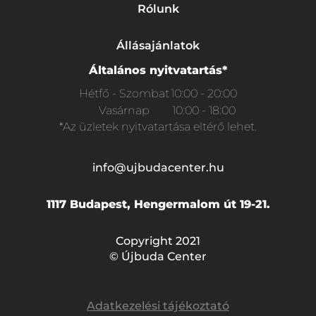
Rólunk
Állásajánlatok
Általános nyitvatartás*
Hétfő - Szombat
10:00 - 20:00
Vasárnap
10:00 - 18:00
*Az üzletek nyitvatartása eltérő lehet.
info@ujbudacenter.hu
1117 Budapest, Hengermalom út 19-21.
Copyright 2021
© Újbuda Center
Adatkezelési tájékoztató