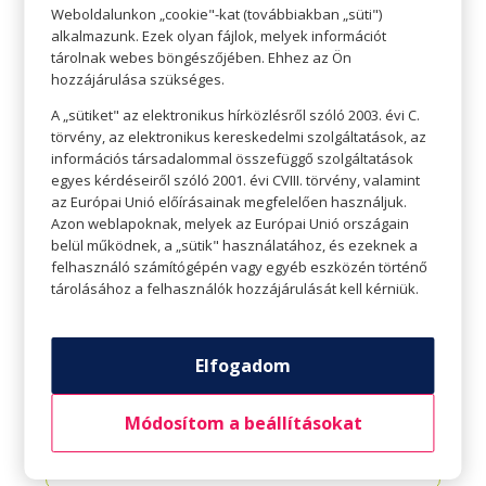
Weboldalunkon „cookie"-kat (továbbiakban „süti")
alkalmazunk. Ezek olyan fájlok, melyek információt
A SZERETŐ, BOLDOG CSALÁD
KULCSA
tárolnak webes böngészőjében. Ehhez az Ön
hozzájárulása szükséges.
A „sütiket" az elektronikus hírközlésről szóló 2003. évi C.
törvény, az elektronikus kereskedelmi szolgáltatások, az
információs társadalommal összefüggő szolgáltatások
egyes kérdéseiről szóló 2001. évi CVIII. törvény, valamint
az Európai Unió előírásainak megfelelően használjuk.
Azon weblapoknak, melyek az Európai Unió országain
belül működnek, a „sütik" használatához, és ezeknek a
felhasználó számítógépén vagy egyéb eszközén történő
tárolásához a felhasználók hozzájárulását kell kérniük.
Elfogadom
Módosítom a beállításokat
7 DOLOG AMIT A LEGJOBB
BARÁTTAL ÉRDEMES MEGTENNI