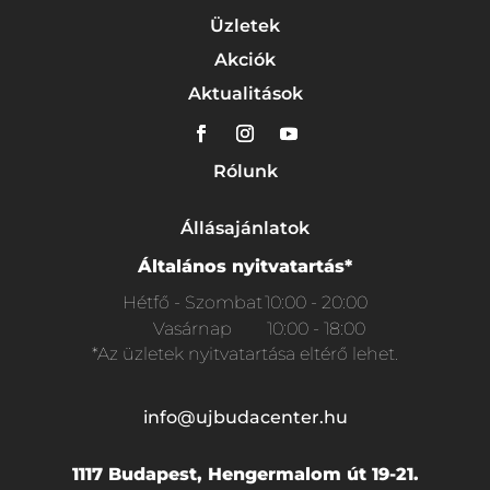
Üzletek
Akciók
Aktualitások
Rólunk
Állásajánlatok
Általános nyitvatartás*
Hétfő - Szombat
10:00 - 20:00
Vasárnap
10:00 - 18:00
*Az üzletek nyitvatartása eltérő lehet.
info@ujbudacenter.hu
1117 Budapest, Hengermalom út 19-21.