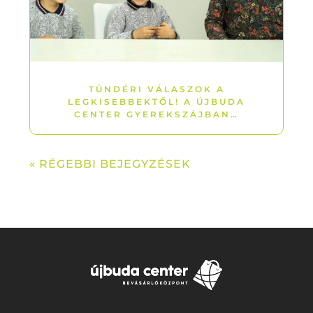
TÜNDÉRI VÁLASZOK A
LEGKISEBBEKTŐL! A ÚJBUDA
CENTER GYEREKSZÁJBAN…
« RÉGEBBI BEJEGYZÉSEK