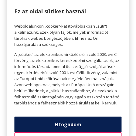
Ez az oldal sütiket használ
Weboldalunkon „cookie"-kat (továbbiakban „süti")
alkalmazunk. Ezek olyan fájlok, melyek információt
tárolnak webes böngészőjében. Ehhez az Ön
hozzájárulása szükséges.
A „sütiket" az elektronikus hírközlésről szóló 2003. évi C.
TIPPEK A TÖKÉLETES GRILLEZÉSHEZ
törvény, az elektronikus kereskedelmi szolgáltatások, az
információs társadalommal összefüggő szolgáltatások
egyes kérdéseiről szóló 2001. évi CVIII. törvény, valamint
az Európai Unió előírásainak megfelelően használjuk.
Azon weblapoknak, melyek az Európai Unió országain
belül működnek, a „sütik" használatához, és ezeknek a
felhasználó számítógépén vagy egyéb eszközén történő
tárolásához a felhasználók hozzájárulását kell kérniük.
Elfogadom