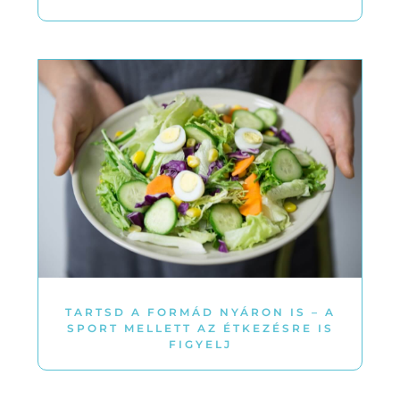
TARTSD A FORMÁD NYÁRON IS – A
SPORT MELLETT AZ ÉTKEZÉSRE IS
FIGYELJ