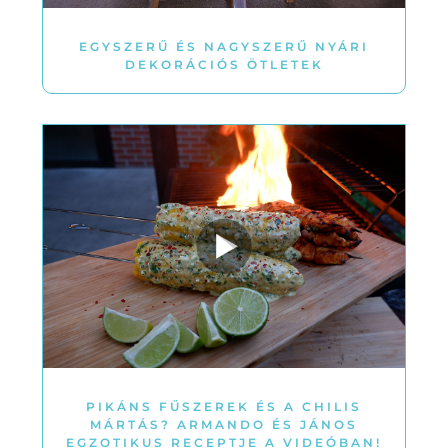
EGYSZERŰ ÉS NAGYSZERŰ NYÁRI
DEKORÁCIÓS ÖTLETEK
PIKÁNS FŰSZEREK ÉS A CHILIS
MÁRTÁS? ARMANDO ÉS JÁNOS
EGZOTIKUS RECEPTJE A VIDEÓBAN!