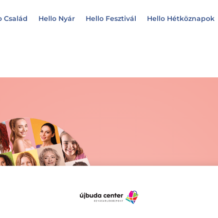
o Család
Hello Nyár
Hello Fesztivál
Hello Hétköznapok
Kösz
kit