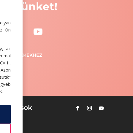
dőívünket!
olyan
az Ön
y, az
SSZA A CIKKEKHEZ
ommal
VIII.
. Azon
ütik"
egyéb
k.
tualitások
ok