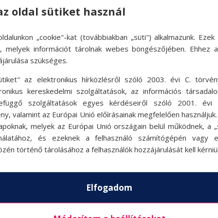
kér
az oldal sütiket használ
ldalunkon „cookie"-kat (továbbiakban „süti") alkalmazunk. Ezek 
ok, melyek információt tárolnak webes böngészőjében. Ehhez 
ájárulása szükséges.
ütiket" az elektronikus hírközlésről szóló 2003. évi C. törvén
VI
tronikus kereskedelmi szolgáltatások, az információs társadal
efüggő szolgáltatások egyes kérdéseiről szóló 2001. évi C
ny, valamint az Európai Unió előírásainak megfelelően használjuk
apoknak, melyek az Európai Unió országain belül működnek, a „s
nálatához, és ezeknek a felhasználó számítógépén vagy 
zén történő tárolásához a felhasználók hozzájárulását kell kérniü
k
Akciók
Ak
Elfogadom
Rólunk
Állásajánlat