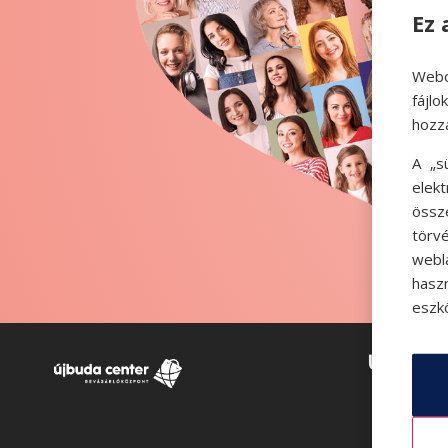
Ez 
Webo
fájl
hozz
A „s
elek
össz
törvé
webl
hasz
eszkö
Üzlete