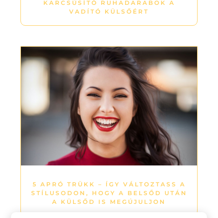
KARCSÚSÍTÓ RUHADARABOK A
VADÍTÓ KÜLSŐÉRT
5 APRÓ TRÜKK – ÍGY VÁLTOZTASS A
STÍLUSODON, HOGY A BELSŐD UTÁN
A KÜLSŐD IS MEGÚJULJON