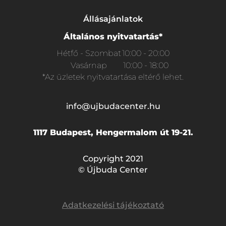
Állásajánlatok
Általános nyitvatartás*
Hétfő - Szombat
10:00 - 20:00
Vasárnap
10:00 - 18:00
*Az üzletek nyitvatartása eltérő lehet.
info@ujbudacenter.hu
1117 Budapest, Hengermalom út 19-21.
Copyright 2021
© Újbuda Center
Adatkezelési tájékoztató