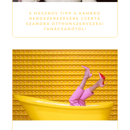
5 HASZNOS TIPP A KAMRÁD
RENDSZEREZÉSÉRE CSERTA
SZANDRA OTTHONSZERVEZÉSI
TANÁCSADÓTÓL!