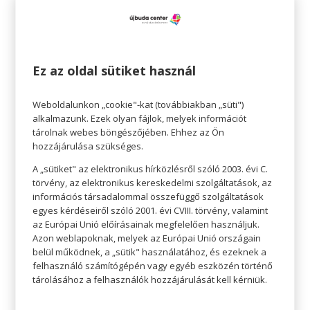
Ez az oldal sütiket használ
Weboldalunkon „cookie"-kat (továbbiakban „süti")
alkalmazunk. Ezek olyan fájlok, melyek információt
tárolnak webes böngészőjében. Ehhez az Ön
hozzájárulása szükséges.
A „sütiket" az elektronikus hírközlésről szóló 2003. évi C.
törvény, az elektronikus kereskedelmi szolgáltatások, az
információs társadalommal összefüggő szolgáltatások
egyes kérdéseiről szóló 2001. évi CVIII. törvény, valamint
DEKORÁLJ OTTHON –
az Európai Unió előírásainak megfelelően használjuk.
BARKÁCSOLÁSI TIPPEK OTTHONRA –
Azon weblapoknak, melyek az Európai Unió országain
KICSIKKEL IS-, HOGY SZÉPÜLJÖN A
belül működnek, a „sütik" használatához, és ezeknek a
LAKÁS
felhasználó számítógépén vagy egyéb eszközén történő
tárolásához a felhasználók hozzájárulását kell kérniük.