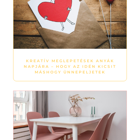
KREATÍV MEGLEPETÉSEK ANYÁK
NAPJÁRA – HOGY AZ IDÉN KICSIT
MÁSHOGY ÜNNEPELJETEK