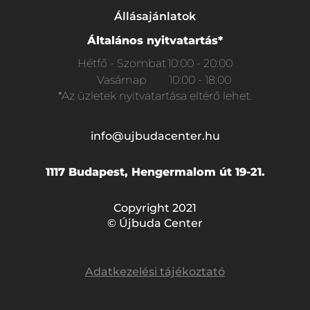
Állásajánlatok
Általános nyitvatartás*
Hétfő - Szombat
10:00 - 20:00
Vasárnap
10:00 - 18:00
*Az üzletek nyitvatartása eltérő lehet.
info@ujbudacenter.hu
1117 Budapest, Hengermalom út 19-21.
Copyright 2021
© Újbuda Center
Adatkezelési tájékoztató