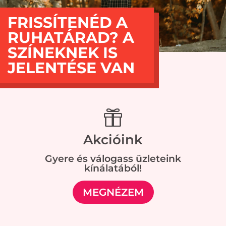
FRISSÍTENÉD A
RUHATÁRAD? A
SZÍNEKNEK IS
JELENTÉSE VAN

Akcióink
Gyere és válogass üzleteink
kínálatából!
MEGNÉZEM