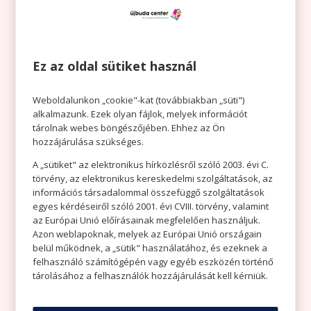
Ez az oldal sütiket használ
Weboldalunkon „cookie"-kat (továbbiakban „süti")
alkalmazunk. Ezek olyan fájlok, melyek információt
MIT VISELJ EGY KERTI
tárolnak webes böngészőjében. Ehhez az Ön
PARTIN? VAN NÉHÁNY
hozzájárulása szükséges.
TUTI ÖTLETÜNK!
A „sütiket" az elektronikus hírközlésről szóló 2003. évi C.
törvény, az elektronikus kereskedelmi szolgáltatások, az
információs társadalommal összefüggő szolgáltatások
egyes kérdéseiről szóló 2001. évi CVIII. törvény, valamint
az Európai Unió előírásainak megfelelően használjuk.
Azon weblapoknak, melyek az Európai Unió országain
belül működnek, a „sütik" használatához, és ezeknek a
felhasználó számítógépén vagy egyéb eszközén történő
tárolásához a felhasználók hozzájárulását kell kérniük.