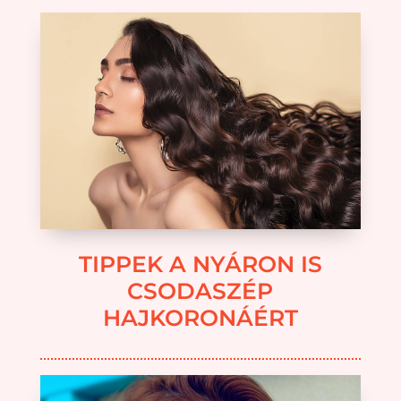
TIPPEK A NYÁRON IS
CSODASZÉP
HAJKORONÁÉRT