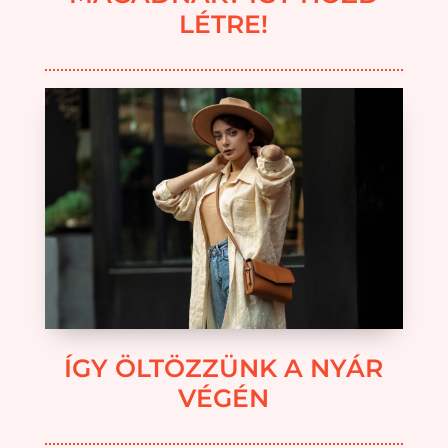
LÉTRE!
ÍGY ÖLTÖZZÜNK A NYÁR
VÉGÉN